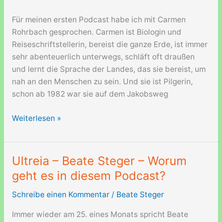
Für meinen ersten Podcast habe ich mit Carmen
Rohrbach gesprochen. Carmen ist Biologin und
Reiseschriftstellerin, bereist die ganze Erde, ist immer
sehr abenteuerlich unterwegs, schläft oft draußen
und lernt die Sprache der Landes, das sie bereist, um
nah an den Menschen zu sein. Und sie ist Pilgerin,
schon ab 1982 war sie auf dem Jakobsweg
Folge
Weiterlesen »
001
–
Carmen
Ultreia – Beate Steger – Worum
Rohrbach
geht es in diesem Podcast?
–
Ich
Schreibe einen Kommentar
/
Beate Steger
wollte
Immer wieder am 25. eines Monats spricht Beate
eine