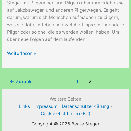
Steger mit Pilgerinnen und Pilgern über ihre Erlebnisse
Pilgerin
auf Jakobswegen und anderen Pilgerwegen. Es geht
sein!
darum, warum sich Menschen aufmachen zu pilgern,
was sie dabei erleben und welche Tipps sie für andere
Pilger oder solche, die es werden wollen, haben. Um
über neue Folgen auf dem laufenden
Ultreia
Weiterlesen »
–
Beate
Steger
←
Zurück
1
2
–
Worum
geht
Weitere Seiten
es
Links
-
Impressum
-
Datenschutzerklärung
-
in
Cookie-Richtlinien (EU)
diesem
Copyright © 2026 Beate Steger
Podcast?