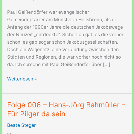
Paul Geißendörfer war evangelischer
Gemeindepfarrer am Münster in Heilsbronn, als er
Anfang der 1990er Jahre die deutschen Jakobswege
der Neuzeit „entdeckte“. Sicherlich gab es die vorher
schon, es gab sogar schon Jakobusgesellschaften.
Doch ein Wegenetz, eine Verbindung zwischen den
Städten und Regionen, die war vorher noch nicht so
da. Ich spreche mit Paul Geißendörfer über […]
Folge
Weiterlesen »
007
–
Paul
Folge 006 – Hans-Jörg Bahmüller –
Geißendörfer
Für Pilger da sein
–
Vater
Beate Steger
der