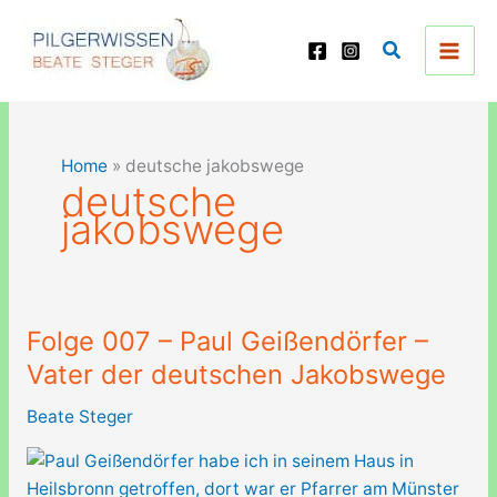
Zum
Inhalt
Suchen
springen
Home
»
deutsche jakobswege
deutsche
jakobswege
Folge 007 – Paul Geißendörfer –
Vater der deutschen Jakobswege
Beate Steger