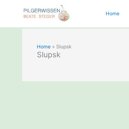
Zum
Inhalt
Home
springen
Home
»
Slupsk
Slupsk