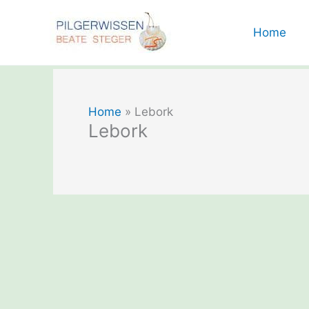
Zum
Inhalt
Home
springen
Home
»
Lebork
Lebork