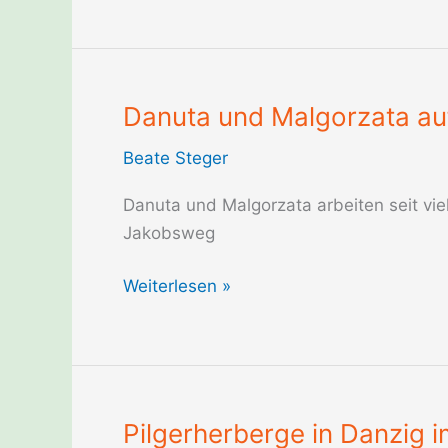
Oliwa
mit
km-
Angabe
Danuta und Malgorzata au
nach
Beate Steger
Santiago
Danuta und Malgorzata arbeiten seit vi
Jakobsweg
Danuta
Weiterlesen »
und
Malgorzata
auf
dem
Jakobsweg
Pilgerherberge in Danzig 