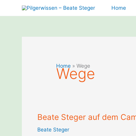
Zum
Home
Inhalt
springen
Home
»
Wege
Wege
Beate Steger auf dem Cami
Beate Steger