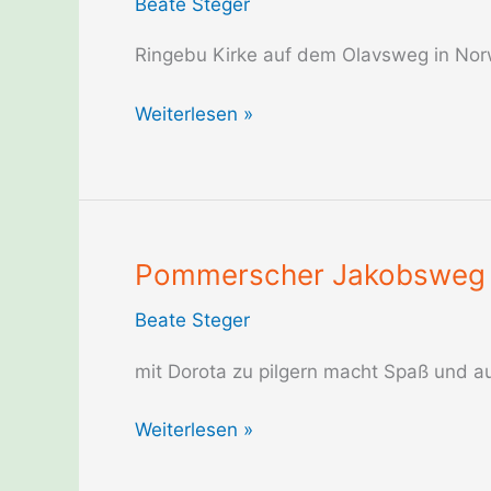
Beate Steger
Ringebu Kirke auf dem Olavsweg in No
Olavsweg
Weiterlesen »
Norwegen
Ringebu
Kirke
Pommerscher Jakobsweg 
Beate Steger
mit Dorota zu pilgern macht Spaß und a
Pommerscher
Weiterlesen »
Jakobsweg
in