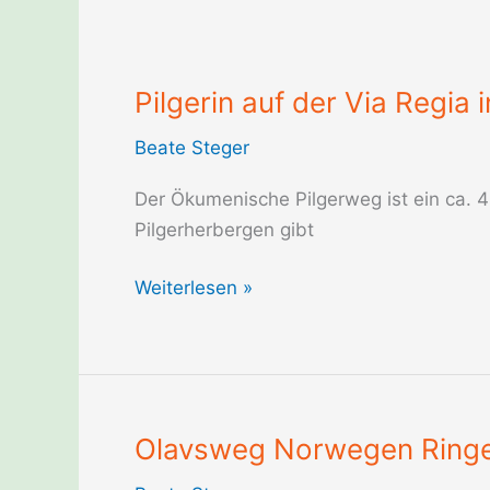
der
Normandie,
Frankreich
Pilgerin auf der Via Regia
Beate Steger
Der Ökumenische Pilgerweg ist ein ca. 
Pilgerherbergen gibt
Pilgerin
Weiterlesen »
auf
der
Via
Regia
in
Olavsweg Norwegen Ringe
Deutschland