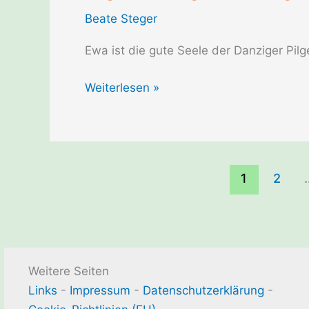
in
Beate Steger
Danzig
Ewa ist die gute Seele der Danziger Pilg
Pilgerherberge
Weiterlesen »
in
Danzig
im
Kloster
1
2
neben
der
Jakobskirche
Weitere Seiten
Links
-
Impressum
-
Datenschutzerklärung
-