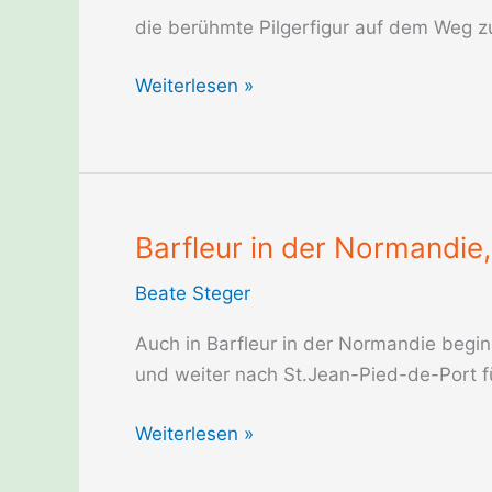
die berühmte Pilgerfigur auf dem Weg 
Beate
Weiterlesen »
Steger
auf
dem
Camino
Finisterre
Barfleur in der Normandie,
Beate Steger
Auch in Barfleur in der Normandie begi
und weiter nach St.Jean-Pied-de-Port f
Barfleur
Weiterlesen »
in