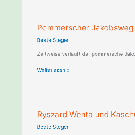
Polen
Pommerscher Jakobsweg 
Beate Steger
Zeitweise verläuft der pommersche Jak
Pommerscher
Weiterlesen »
Jakobsweg
in
Polen
Ryszard Wenta und Kaschu
Beate Steger