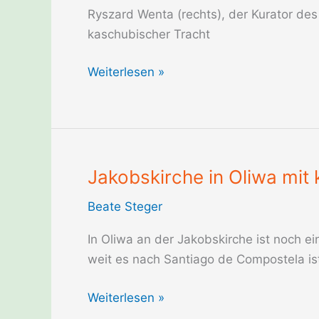
Ryszard Wenta (rechts), der Kurator d
kaschubischer Tracht
Ryszard
Weiterlesen »
Wenta
und
Kaschuben
in
Lebork
Jakobskirche in Oliwa mi
in
Beate Steger
Polen
In Oliwa an der Jakobskirche ist noch 
weit es nach Santiago de Compostela is
Jakobskirche
Weiterlesen »
in