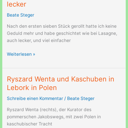
lecker
Pfanne
kurz
Beate Steger
vorm
Anbraten
Nach den ersten sieben Stück gerollt hatte ich keine
Geduld mehr und habe geschichtet wie bei Lasagne,
auch lecker, und viel einfacher
Polnische
Weiterlesen »
Kohlrouladen
als
Art
Ryszard Wenta und Kaschuben in
Auflauf
Lebork in Polen
oder
Lasagne,
Schreibe einen Kommentar
/
Beate Steger
auch
Ryszard Wenta (rechts), der Kurator des
sehr
pommerschen Jakobswegs, mit zwei Polen in
lecker
kaschubischer Tracht