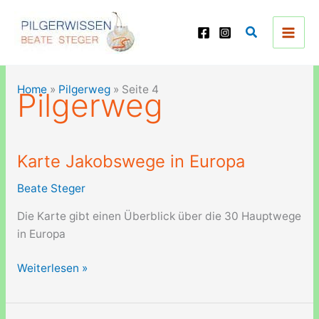
Zum
Inhalt
Suchen
springen
Home
»
Pilgerweg
»
Seite 4
Pilgerweg
Karte Jakobswege in Europa
Beate Steger
Die Karte gibt einen Überblick über die 30 Hauptwege
in Europa
Karte
Weiterlesen »
Jakobswege
in