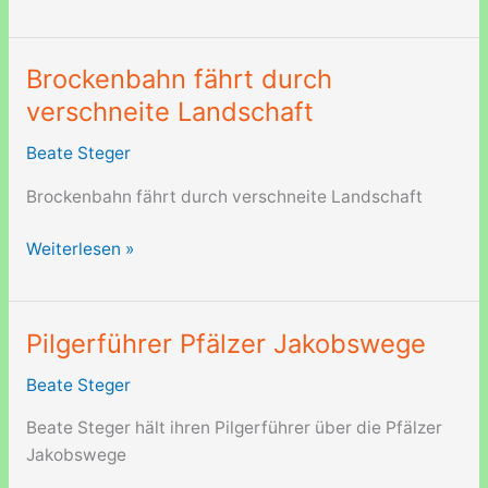
podcast
Brockenbahn fährt durch
verschneite Landschaft
Beate Steger
Brockenbahn fährt durch verschneite Landschaft
Brockenbahn
Weiterlesen »
fährt
durch
verschneite
Pilgerführer Pfälzer Jakobswege
Landschaft
Beate Steger
Beate Steger hält ihren Pilgerführer über die Pfälzer
Jakobswege