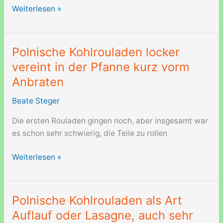
Pilgerführer
Weiterlesen »
Pfälzer
Jakobswege
Polnische Kohlrouladen locker
vereint in der Pfanne kurz vorm
Anbraten
Beate Steger
Die ersten Rouladen gingen noch, aber insgesamt war
es schon sehr schwierig, die Teile zu rollen
Polnische
Weiterlesen »
Kohlrouladen
locker
vereint
Polnische Kohlrouladen als Art
in
Auflauf oder Lasagne, auch sehr
der