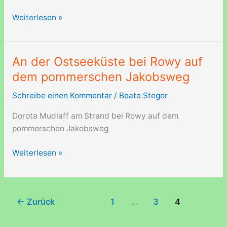
Ryszard
Weiterlesen »
Wenta
und
Kaschuben
An der Ostseeküste bei Rowy auf
in
dem pommerschen Jakobsweg
Lebork
in
Schreibe einen Kommentar
/
Beate Steger
Polen
Dorota Mudlaff am Strand bei Rowy auf dem
pommerschen Jakobsweg
An
Weiterlesen »
der
Ostseeküste
bei
←
Zurück
1
…
3
4
Rowy
auf