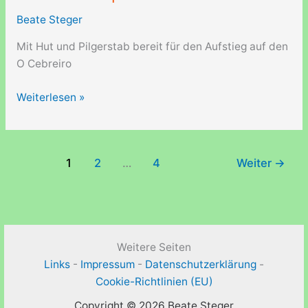
Beate Steger
Mit Hut und Pilgerstab bereit für den Aufstieg auf den
O Cebreiro
Beate
Weiterlesen »
Steger
auf
dem
1
2
…
4
Weiter
→
Camino
Frances
in
Spanien
Weitere Seiten
Links
-
Impressum
-
Datenschutzerklärung
-
Cookie-Richtlinien (EU)
Copyright © 2026 Beate Steger