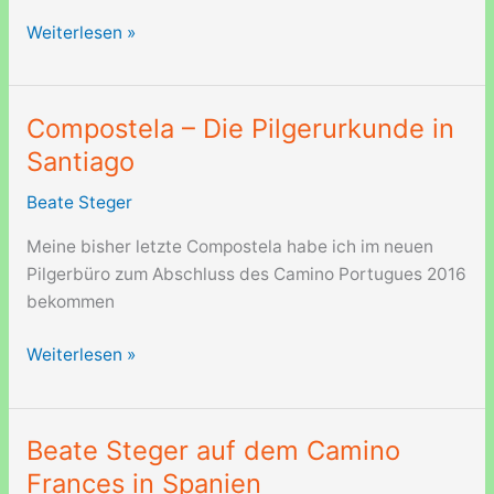
Olavsweg
Weiterlesen »
in
Norwegen
im
Compostela – Die Pilgerurkunde in
Dovrefjell
Santiago
Beate Steger
Meine bisher letzte Compostela habe ich im neuen
Pilgerbüro zum Abschluss des Camino Portugues 2016
bekommen
Compostela
Weiterlesen »
–
Die
Pilgerurkunde
Beate Steger auf dem Camino
in
Frances in Spanien
Santiago