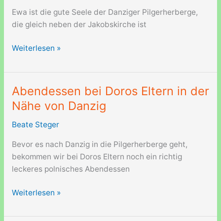
Santiago
Ewa ist die gute Seele der Danziger Pilgerherberge,
die gleich neben der Jakobskirche ist
Pilgerherberge
Weiterlesen »
in
Danzig
im
Abendessen bei Doros Eltern in der
Kloster
Nähe von Danzig
neben
der
Beate Steger
Jakobskirche
Bevor es nach Danzig in die Pilgerherberge geht,
bekommen wir bei Doros Eltern noch ein richtig
leckeres polnisches Abendessen
Abendessen
Weiterlesen »
bei
Doros