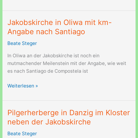
Jakobsweg
in
Polen
Jakobskirche in Oliwa mit km-
Angabe nach Santiago
Beate Steger
In Oliwa an der Jakobskirche ist noch ein
mutmachender Meilenstein mit der Angabe, wie weit
es nach Santiago de Compostela ist
Jakobskirche
Weiterlesen »
in
Oliwa
mit
Pilgerherberge in Danzig im Kloster
km-
neben der Jakobskirche
Angabe
nach
Beate Steger