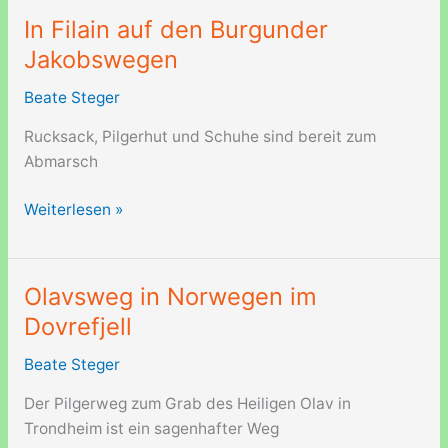
Eltern
In Filain auf den Burgunder
in
Jakobswegen
der
Nähe
Beate Steger
von
Rucksack, Pilgerhut und Schuhe sind bereit zum
Danzig
Abmarsch
In
Weiterlesen »
Filain
auf
den
Olavsweg in Norwegen im
Burgunder
Dovrefjell
Jakobswegen
Beate Steger
Der Pilgerweg zum Grab des Heiligen Olav in
Trondheim ist ein sagenhafter Weg