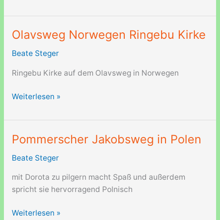
in
der
Normandie,
Olavsweg Norwegen Ringebu Kirke
Frankreich
Beate Steger
Ringebu Kirke auf dem Olavsweg in Norwegen
Olavsweg
Weiterlesen »
Norwegen
Ringebu
Kirke
Pommerscher Jakobsweg in Polen
Beate Steger
mit Dorota zu pilgern macht Spaß und außerdem
spricht sie hervorragend Polnisch
Pommerscher
Weiterlesen »